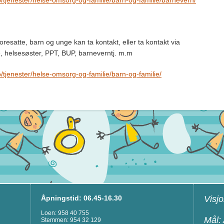
tjenester/helse-omsorg-og-familie/barn-og-familie/barnevern/
 foresatte, barn og unge kan ta kontakt, eller ta kontakt via
, helsesøster, PPT, BUP, barneverntj. m.m
tjenester/helse-omsorg-og-familie/barn-og-familie/
Åpningstid: 06.45-16.30
Visjo
Loen: 958 40 755
Mål:
Stemmen: 954 32 129