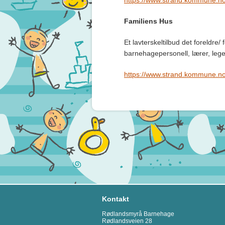
https://www.strand.kommune.no/
Familiens Hus
Et lavterskeltilbud det foreldre/
barnehagepersonell, lærer, lege
https://www.strand.kommune.no/
Kontakt
Rødlandsmyrå Barnehage
Rødlandsveien 28